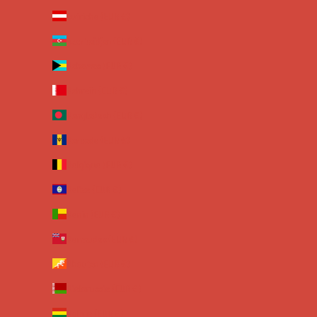
Autriche (EUR €)
Azerbaïdjan (EUR €)
Bahamas (EUR €)
Bahreïn (EUR €)
Bangladesh (EUR €)
Barbade (EUR €)
Belgique (EUR €)
Belize (EUR €)
Bénin (EUR €)
Bermudes (EUR €)
Bhoutan (EUR €)
Biélorussie (EUR €)
Bolivie (EUR €)