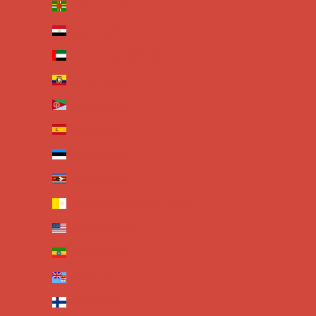
Dominique (EUR €)
Égypte (EUR €)
Émirats arabes unis (EUR €)
Équateur (EUR €)
Érythrée (EUR €)
Espagne (EUR €)
Estonie (EUR €)
Eswatini (EUR €)
État de la Cité du Vatican (EUR €)
États-Unis (EUR €)
Éthiopie (EUR €)
Fidji (EUR €)
Finlande (EUR €)