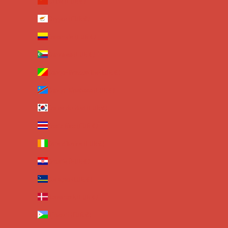
Chine (EUR €)
Chypre (EUR €)
Colombie (EUR €)
Comores (EUR €)
Congo-Brazzaville (EUR €)
Congo-Kinshasa (EUR €)
Corée du Sud (EUR €)
Costa Rica (EUR €)
Côte d’Ivoire (EUR €)
Croatie (EUR €)
Curaçao (EUR €)
Danemark (EUR €)
Djibouti (EUR €)