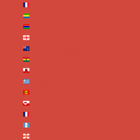
France (EUR €)
Gabon (EUR €)
Gambie (EUR €)
Géorgie (EUR €)
Géorgie du Sud-et-les Îles Sandwich du Sud (EUR €)
Ghana (EUR €)
Gibraltar (EUR €)
Grèce (EUR €)
Grenade (EUR €)
Groenland (EUR €)
Guadeloupe (EUR €)
Guatemala (EUR €)
Guernesey (EUR €)